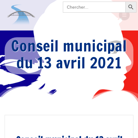
Search Button
Passer
Search
for:
au
contenu
Conseil municipal
du 13 avril 2021