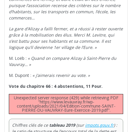
puisque l’association recense des critères sur le nombre
d’habitants, sur les transports en commun, l’école, les
commerces…
La gare d’Alizay a failli fermer, et a réussi à rester ouverte
grâce à la mobilisation des élus. Merci M. Levitre, qui
s’est battu pour ses habitants et sa commune. Il est
logique qu’il devienne 1er village de l’Eure. »
M. Loëb :
« Quand on compare Alizay à Saint-Pierre du
Vauvray… »
M. Dupont :
« j’aimerais revenir au vote. »
Vote du chapitre 66 : 4 abstentions, 11 Pour.
Unexpected server response (429) while retrieving PDF
"https://www.levauvray.fr/wp-
content/uploads/2021/04/Edition-commune-SAINT-
PIERRE-DU-VAUVRAY-Eure-Exercice-2019.pdf".
Chiffres clés de ce
tableau 2019
(sur
impots.gouv.fr
) :
le ratio de structure de l’encours total de la dette est