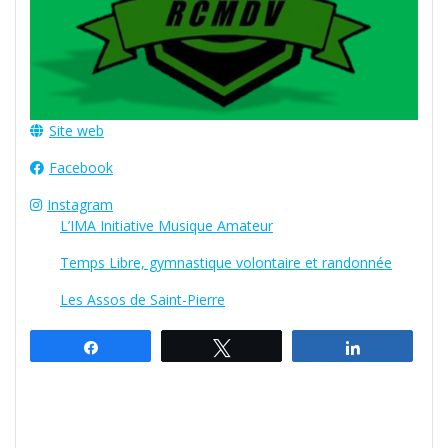
Site web
Facebook
Instagram
L’IMA Initiative Musique Amateur
Temps Libre, gymnastique volontaire et randonnée
Les Assos de Saint-Pierre
Partagez
Tweetez
Partagez