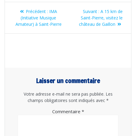
Navigation
Article
Article
Précédent :
IMA
Suivant :
A 15 km de
de
précédent
suivant
(Initiative Musique
Saint-Pierre, visitez le
:
:
Amateur) à Saint-Pierre
château de Gaillon
l’article
Laisser un commentaire
Votre adresse e-mail ne sera pas publiée.
Les
champs obligatoires sont indiqués avec
*
Commentaire
*