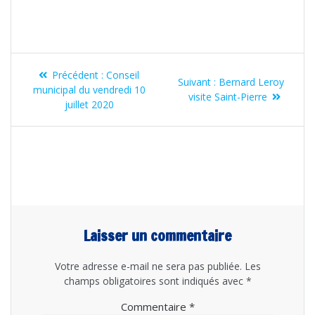
Navigation
Article
Précédent :
Conseil
Article
de
Suivant :
Bernard Leroy
précédent
municipal du vendredi 10
suivant
visite Saint-Pierre
:
juillet 2020
l’article
:
Laisser un commentaire
Votre adresse e-mail ne sera pas publiée.
Les
champs obligatoires sont indiqués avec
*
Commentaire
*