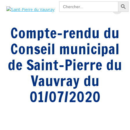
Search Button
Passer
Search
for:
au
contenu
Compte-rendu du
Conseil municipal
de Saint-Pierre du
Vauvray du
01/07/2020