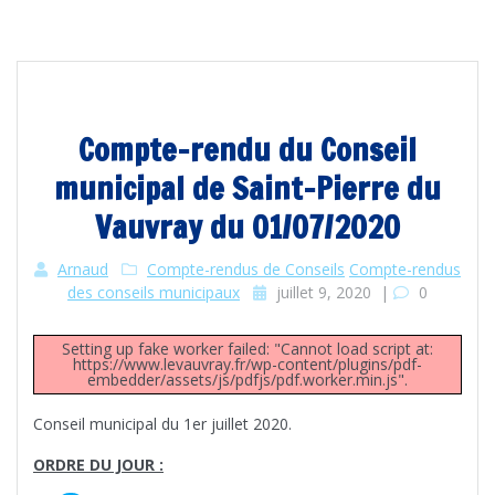
Compte-rendu du Conseil
municipal de Saint-Pierre du
Vauvray du 01/07/2020
Arnaud
Compte-rendus de Conseils
Compte-rendus
des conseils municipaux
juillet 9, 2020
|
0
Setting up fake worker failed: "Cannot load script at:
https://www.levauvray.fr/wp-content/plugins/pdf-
embedder/assets/js/pdfjs/pdf.worker.min.js".
Conseil municipal du 1er juillet 2020.
ORDRE DU JOUR :