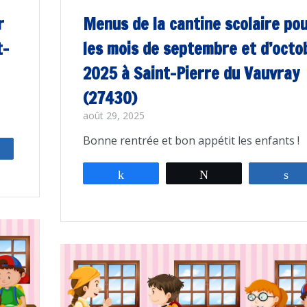
r
Menus de la cantine scolaire po
t-
les mois de septembre et d’octo
2025 à Saint-Pierre du Vauvray
(27430)
août 29, 2025
Bonne rentrée et bon appétit les enfants !
rtagez
Partagez
Tweetez
P