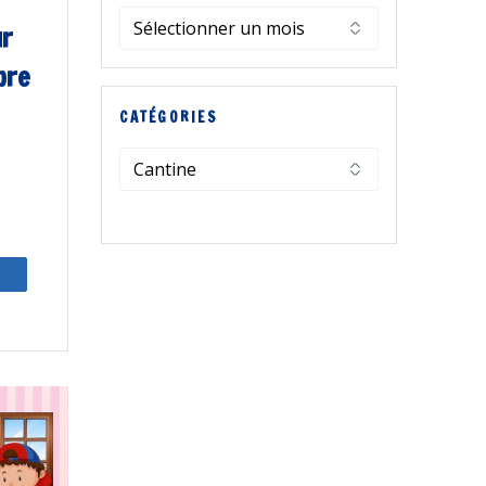
Archives
ur
bre
CATÉGORIES
Catégories
artagez