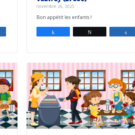
novembre 26, 2025
Bon appétit les enfants !
rtagez
Partagez
Tweetez
P