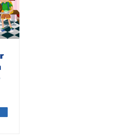
ur
à
artagez