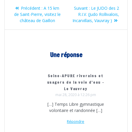
Navigation
Article
Article
Précédent :
A 15 km
Suivant :
Le JUDO des 2
de
précédent
suivant
de Saint-Pierre, visitez le
R.I.V. (Judo Rollivalois,
:
:
château de Gaillon
Incarvillais, Vauvray )
l’article
Une réponse
Seine-APURE riverains et
usagers de la voie d'eau -
Le Vauvray
mai 28, 2020 à 12:26 pm
[…] Temps Libre gymnastique
volontaire et randonnée […]
Répondre