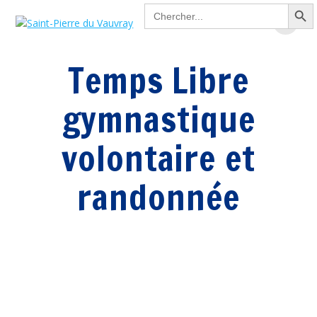
Search Button
Passer
Search
for:
au
contenu
Temps Libre
gymnastique
volontaire et
randonnée