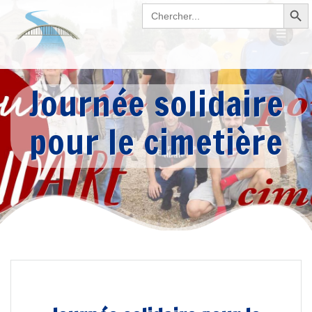
Search Button
Passer
Search
for:
au
contenu
Journée solidaire
pour le cimetière