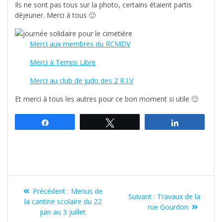
Ils ne sont pas tous sur la photo, certains étaient partis
déjeuner. Merci à tous 🙂
Merci aux membres du RCMDV
Merci à Temps Libre
Merci au club de judo des 2 R.I.V
Et merci à tous les autres pour ce bon moment si utile 🙂
Partagez
Tweetez
Partagez
Navigation
Article
Précédent :
Menus de
Article
de
Suivant :
Travaux de la
précédent
la cantine scolaire du 22
suivant
rue Gourdon
:
juin au 3 juillet
l’article
: