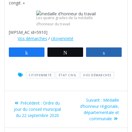
congé. »
Les quatre grades de la médaille
d’honneur du travail
[WPSM_AC id=5910]
Vos démarches
/
citoyenneté
Partagez
Tweetez
Partagez
CITOYENNETÉ
ÉTAT CIVIL
VOS DÉMARCHES
Navigation
Article
Suivant :
Médaille
Article
de
Précédent :
Ordre du
suivant
d’honneur régionale,
précédent
jour du conseil municipal
:
départementale et
l’article
:
du 22 septembre 2020
communale