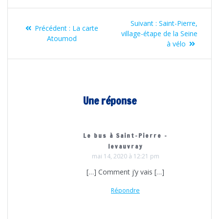
Navigation
Article
Suivant :
Saint-Pierre,
Article
de
Précédent :
La carte
suivant
village-étape de la Seine
précédent
Atoumod
:
à vélo
l’article
:
Une réponse
Le bus à Saint-Pierre -
levauvray
mai 14, 2020 à 12:21 pm
[…] Comment j’y vais […]
Répondre