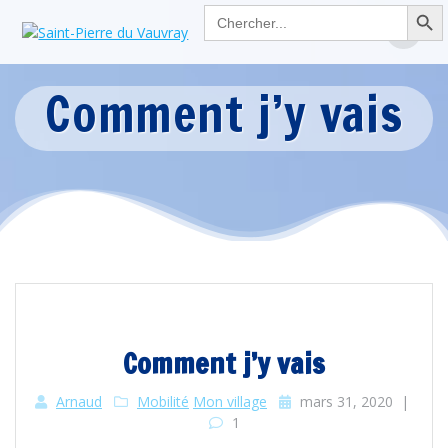
Search Button
Passer
Search
for:
au
contenu
Comment j’y vais
Comment j’y vais
Arnaud
Mobilité
Mon village
mars 31, 2020
|
1