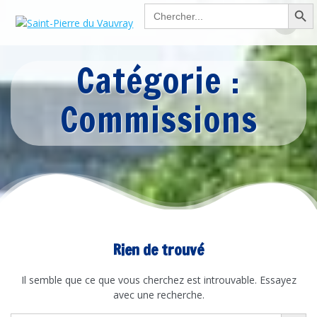
Search Button
Passer
Search
for:
au
contenu
Catégorie :
Commissions
Rien de trouvé
Il semble que ce que vous cherchez est introuvable. Essayez
avec une recherche.
Search Button