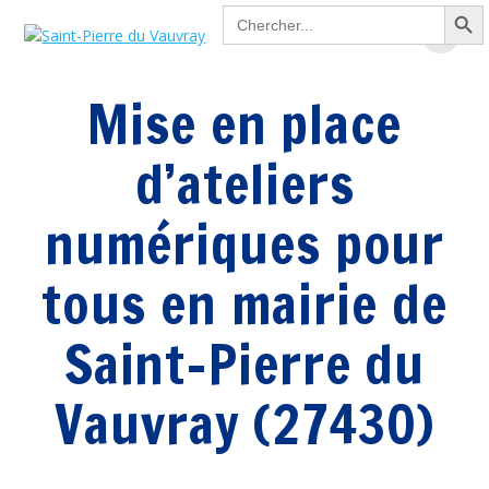
Search Button
Passer
Search
for:
au
contenu
Mise en place
d’ateliers
numériques pour
tous en mairie de
Saint-Pierre du
Vauvray (27430)