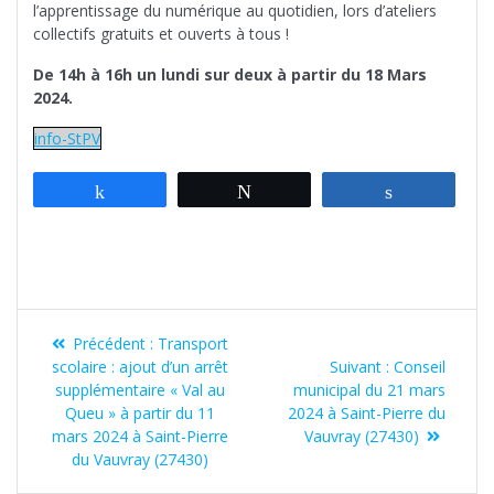
l’apprentissage du numérique au quotidien, lors d’ateliers
collectifs gratuits et ouverts à tous !
De 14h à 16h un lundi sur deux à partir du 18 Mars
2024.
info-StPV
Partagez
Tweetez
Partagez
Navigation
Article
Précédent :
Transport
de
précédent
Article
scolaire : ajout d’un arrêt
Suivant :
Conseil
:
suivant
supplémentaire « Val au
municipal du 21 mars
l’article
:
Queu » à partir du 11
2024 à Saint-Pierre du
mars 2024 à Saint-Pierre
Vauvray (27430)
du Vauvray (27430)