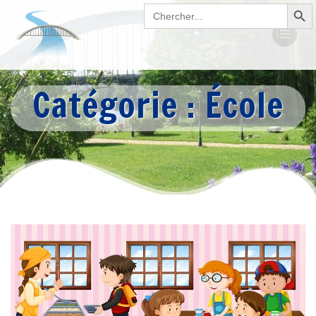
Search Button
Passer
Search
for:
au
contenu
Catégorie :
École