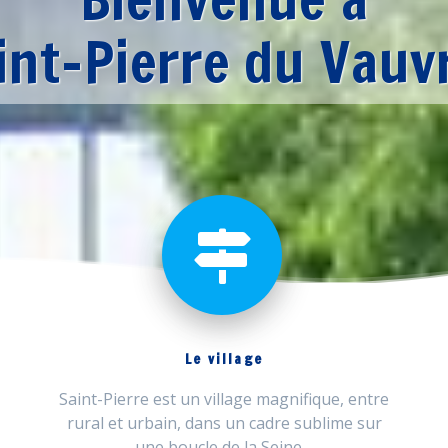
int-Pierre du Vauv
Le village
Saint-Pierre est un village magnifique, entre
rural et urbain, dans un cadre sublime sur
une boucle de la Seine…