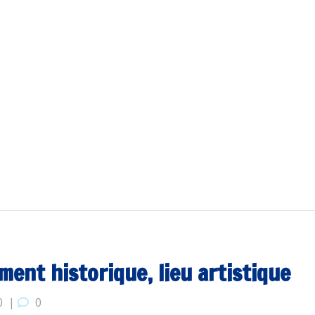
ent historique, lieu artistique
0
|
0