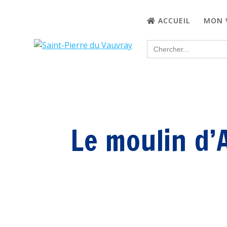
Passer
au
ACCUEIL
MON 
contenu
Search
for:
Le moulin d’