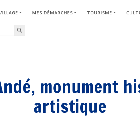
VILLAGE
MES DÉMARCHES
TOURISME
CULTU
Search Button
Andé, monument his
artistique