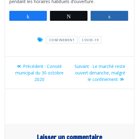
pendant les horaires habituels d’ouverture.
Partagez
Tweetez
Partagez
CONFINEMENT
COVID-19
Navigation
Article
Article
Précédent :
Conseil
Suivant :
Le marché reste
de
précédent
suivant
municipal du 30 octobre
ouvert dimanche, malgré
:
:
2020
le confinement
l’article
Laisser un commentaire