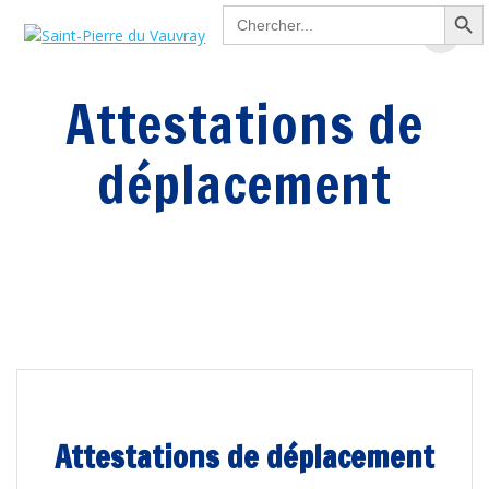
Search Button
Passer
Search
for:
au
contenu
Attestations de
déplacement
Attestations de déplacement