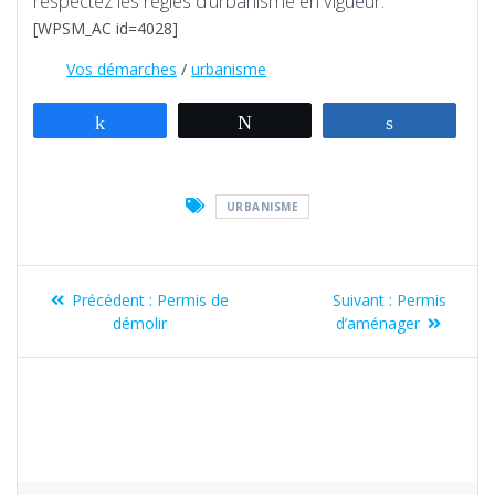
respectez les règles d’urbanisme en vigueur.
[WPSM_AC id=4028]
Vos démarches
/
urbanisme
Partagez
Tweetez
Partagez
URBANISME
Navigation
Article
Article
Précédent :
Permis de
Suivant :
Permis
de
précédent
suivant
démolir
d’aménager
:
:
l’article