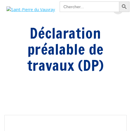
Search Button
Passer
Search
for:
au
contenu
Déclaration
préalable de
travaux (DP)