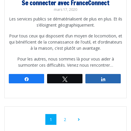
Se connecter avec FranceConnect
mars 17, 2020
Les services publics se dématérialisent de plus en plus. Et ils
s’éloignent géographiquement.
Pour tous ceux qui disposent d’un moyen de locomotion, et
qui bénéficient de la connaissance de l’outil, et d’ordinateurs
à la maison, c’est plutôt un avantage.
Pour les autres, nous sommes là pour vous aider à
surmonter ces difficultés. Venez nous rencontrer…
Partagez
Tweetez
Partagez
Navigation
au
Page
Page
1
2