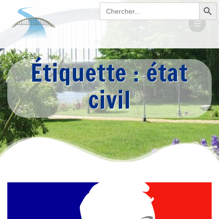
Search Button
Passer
Search
for:
au
contenu
Étiquette :
état
civil