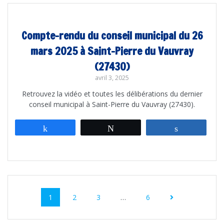
Compte-rendu du conseil municipal du 26
mars 2025 à Saint-Pierre du Vauvray
(27430)
avril 3, 2025
Retrouvez la vidéo et toutes les délibérations du dernier
conseil municipal à Saint-Pierre du Vauvray (27430).
Partagez
Tweetez
Partagez
Navigation
au
Page
Page
Page
Page
1
2
3
…
6
sein