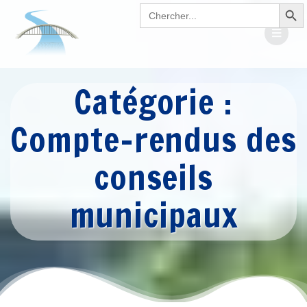
Search Button
Passer
Search
for:
au
contenu
Catégorie :
Compte-rendus des
conseils
municipaux