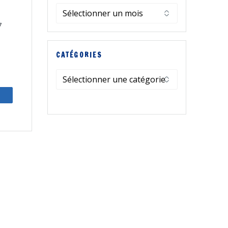
Archives
7
CATÉGORIES
Catégories
artagez