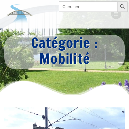
Search Button
Passer
Search
for:
au
contenu
Catégorie :
Mobilité