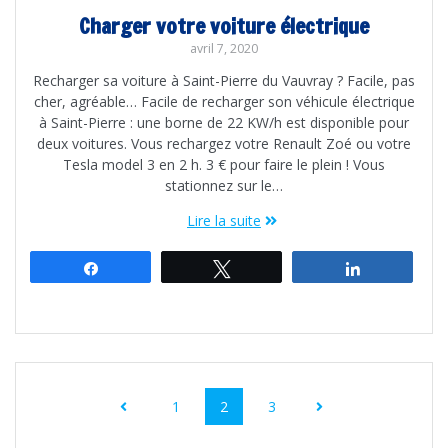
Charger votre voiture électrique
avril 7, 2020
Recharger sa voiture à Saint-Pierre du Vauvray ? Facile, pas
cher, agréable… Facile de recharger son véhicule électrique
à Saint-Pierre : une borne de 22 KW/h est disponible pour
deux voitures. Vous rechargez votre Renault Zoé ou votre
Tesla model 3 en 2 h. 3 € pour faire le plein ! Vous
stationnez sur le…
Lire la suite
Partagez
Tweetez
Partagez
Navigation
au
Page
Page
Page
1
2
3