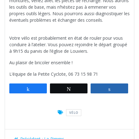
montures, venez avec les pièces de rechange. Nous aurons
les outils de base, mais n’hésitez pas à emmener vos
propres outils légers. Nous pourrons aussi diagnostiquer les
éventuels problèmes et échanger des conseils.
Votre vélo est probablement en état de rouler pour vous
conduire à l’atelier. Vous pouvez rejoindre le départ groupé
à 9h15 du parvis de l’église de Louviers.
Au plaisir de bricoler ensemble !
L’équipe de la Petite Cyclote, 06 73 15 98 71
Partagez
Tweetez
Partagez
VÉLO
Navigation
Article
Précédent :
Le Pimms