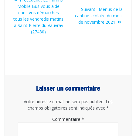
de
précédent
Mobile Bus vous aide
Article
Suivant :
Menus de la
:
dans vos démarches
l’article
suivant
cantine scolaire du mois
tous les vendredis matins
:
de novembre 2021
à Saint-Pierre du Vauvray
(27430)
Laisser un commentaire
Votre adresse e-mail ne sera pas publiée.
Les
champs obligatoires sont indiqués avec
*
Commentaire
*