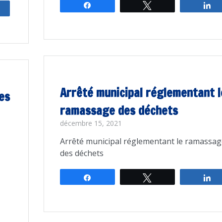
Partagez
Tweetez
P
rtagez
Arrêté municipal réglementant l
es
ramassage des déchets
décembre 15, 2021
Arrêté municipal réglementant le ramassag
des déchets
Partagez
Tweetez
P