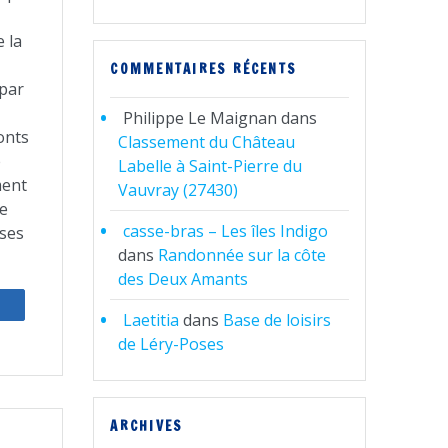
 la
COMMENTAIRES RÉCENTS
 par
Philippe Le Maignan
dans
onts
Classement du Château
e
Labelle à Saint-Pierre du
ment
Vauvray (27430)
e
casse-bras – Les îles Indigo
ses
dans
Randonnée sur la côte
des Deux Amants
artagez
Laetitia
dans
Base de loisirs
de Léry-Poses
ARCHIVES