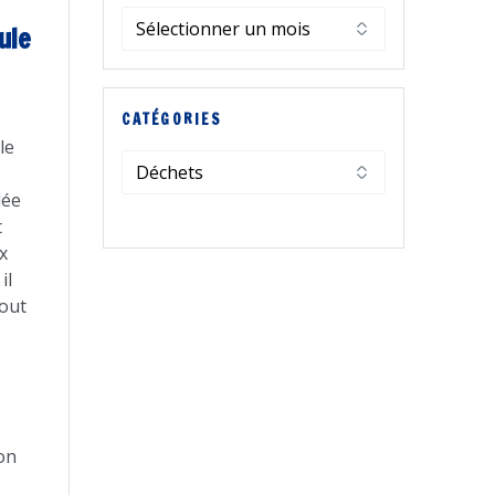
Archives
ule
CATÉGORIES
le
Catégories
lée
t
x
il
out
s
ion