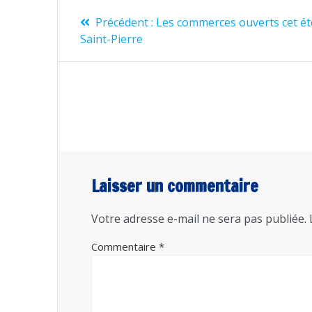
Navigation
Article
Précédent :
Les commerces ouverts cet ét
de
précédent
Saint-Pierre
:
l’article
Laisser un commentaire
Votre adresse e-mail ne sera pas publiée.
Commentaire
*