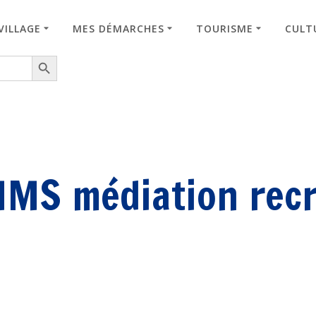
VILLAGE
MES DÉMARCHES
TOURISME
CULTU
Search Button
MS médiation rec