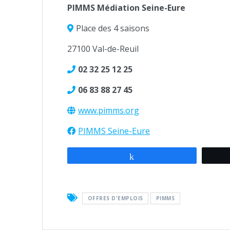
PIMMS Médiation Seine-Eure
Place des 4 saisons
27100 Val-de-Reuil
02 32 25 12 25
06 83 88 27 45
www.pimms.org
PIMMS Seine-Eure
Partagez
OFFRES D'EMPLOIS
PIMMS