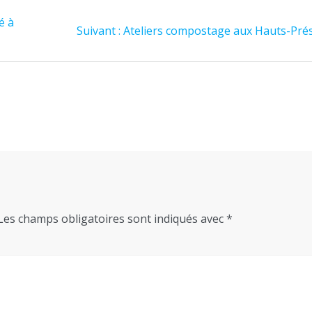
é à
Article
Suivant :
Ateliers compostage aux Hauts-Pré
suivant
:
Les champs obligatoires sont indiqués avec
*