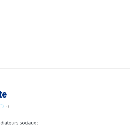
te
0
iateurs sociaux :