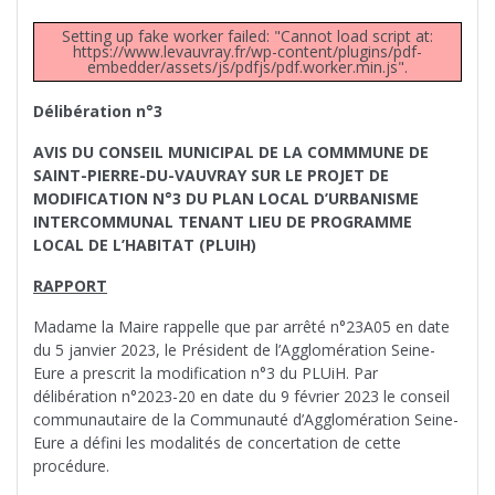
Setting up fake worker failed: "Cannot load script at:
https://www.levauvray.fr/wp-content/plugins/pdf-
embedder/assets/js/pdfjs/pdf.worker.min.js".
Délibération n°3
AVIS DU CONSEIL MUNICIPAL DE LA COMMMUNE DE
SAINT-PIERRE-DU-VAUVRAY SUR LE PROJET DE
MODIFICATION N°3 DU PLAN LOCAL D’URBANISME
INTERCOMMUNAL TENANT LIEU DE PROGRAMME
LOCAL DE L’HABITAT (PLUIH)
RAPPORT
Madame la Maire rappelle que par arrêté n°23A05 en date
du 5 janvier 2023, le Président de l’Agglomération Seine-
Eure a prescrit la modification n°3 du PLUiH. Par
délibération n°2023-20 en date du 9 février 2023 le conseil
communautaire de la Communauté d’Agglomération Seine-
Eure a défini les modalités de concertation de cette
procédure.