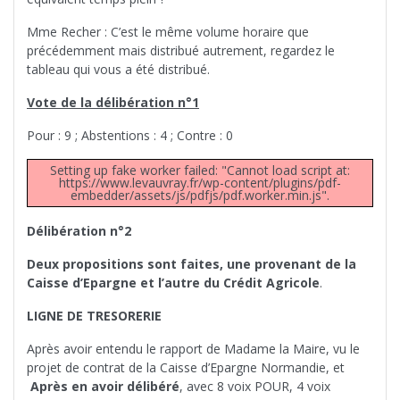
Mme Recher : C’est le même volume horaire que
précédemment mais distribué autrement, regardez le
tableau qui vous a été distribué.
Vote de la délibération n°1
Pour : 9 ; Abstentions : 4 ; Contre : 0
Setting up fake worker failed: "Cannot load script at:
https://www.levauvray.fr/wp-content/plugins/pdf-
embedder/assets/js/pdfjs/pdf.worker.min.js".
Délibération n°2
Deux propositions sont faites, une provenant de la
Caisse d’Epargne et l’autre du Crédit Agricole
.
LIGNE DE TRESORERIE
Après avoir entendu le rapport de Madame la Maire, vu le
projet de contrat de la Caisse d’Epargne Normandie, et
Après en avoir délibéré
, avec 8 voix POUR, 4 voix