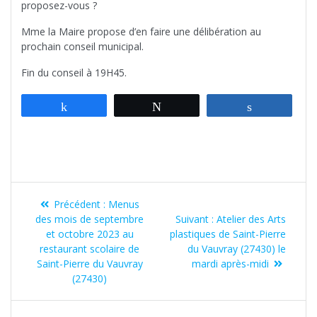
proposez-vous ?
Mme la Maire propose d’en faire une délibération au
prochain conseil municipal.
Fin du conseil à 19H45.
Partagez
Tweetez
Partagez
Navigation
Article
Précédent :
Menus
de
précédent
Article
des mois de septembre
Suivant :
Atelier des Arts
:
suivant
et octobre 2023 au
plastiques de Saint-Pierre
l’article
:
restaurant scolaire de
du Vauvray (27430) le
Saint-Pierre du Vauvray
mardi après-midi
(27430)