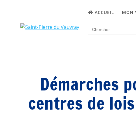
Passer
au
ACCUEIL
MON 
contenu
Search
for:
Démarches po
centres de loi