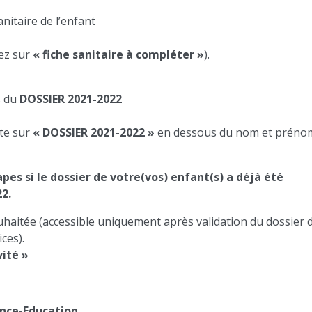
anitaire de l’enfant
uez sur
« fiche sanitaire à compléter »
).
s du
DOSSIER 2021-2022
ite sur
« DOSSIER 2021-2022 »
en dessous du nom et préno
pes si le dossier de votre(vos) enfant(s) a déjà été
22.
 souhaitée (accessible uniquement après validation du dossier 
ces).
vité »
ance-Education