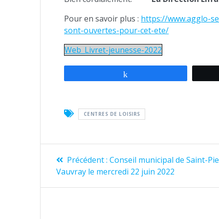
Pour en savoir plus :
https://www.agglo-sei
sont-ouvertes-pour-cet-ete/
Web_Livret-jeunesse-2022
Partagez
CENTRES DE LOISIRS
Navigation
Article
Précédent :
Conseil municipal de Saint-Pi
de
précédent
Vauvray le mercredi 22 juin 2022
:
l’article