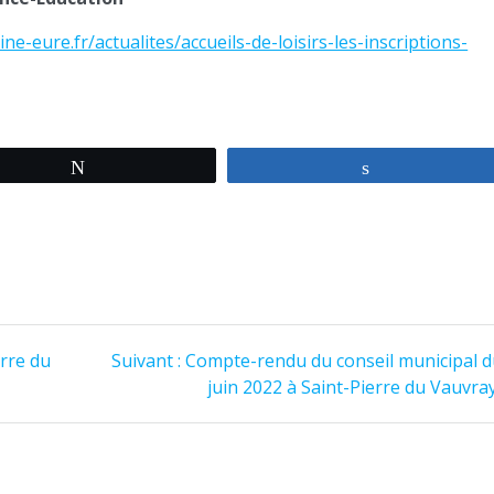
ne-eure.fr/actualites/accueils-de-loisirs-les-inscriptions-
Tweetez
Partagez
Article
erre du
Suivant :
Compte-rendu du conseil municipal d
suivant
juin 2022 à Saint-Pierre du Vauvra
: