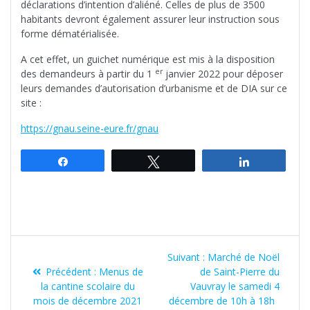
déclarations d’intention d’aliéné. Celles de plus de 3500
habitants devront également assurer leur instruction sous
forme dématérialisée.
A cet effet, un guichet numérique est mis à la disposition
er
des demandeurs à partir du 1
janvier 2022 pour déposer
leurs demandes d’autorisation d’urbanisme et de DIA sur ce
site :
https://gnau.seine-eure.fr/gnau
Partagez
Tweetez
Partagez
Navigation
Article
Suivant :
Marché de Noël
de
Article
suivant
Précédent :
Menus de
de Saint-Pierre du
précédent
:
la cantine scolaire du
Vauvray le samedi 4
l’article
:
mois de décembre 2021
décembre de 10h à 18h