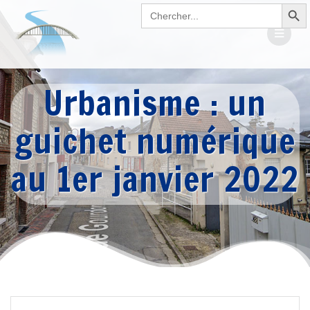
Search Button
Passer
Search
for:
au
contenu
Urbanisme : un
guichet numérique
au 1er janvier 2022