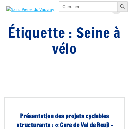
Search Button
Passer
Search
for:
au
contenu
Étiquette :
Seine à
vélo
Présentation des projets cyclables
structurants : « Gare de Val de Reuil –