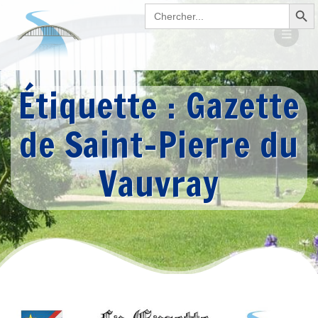
Search Button
Passer
Search
for:
au
contenu
Étiquette :
Gazette
de Saint-Pierre du
Vauvray