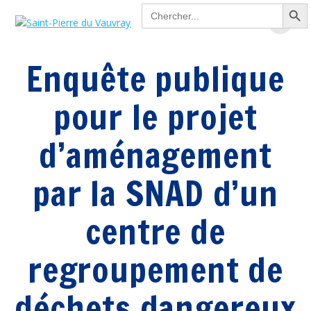
Search Button
Passer
Search
for:
au
contenu
Enquête publique
pour le projet
d’aménagement
par la SNAD d’un
centre de
regroupement de
déchets dangereux