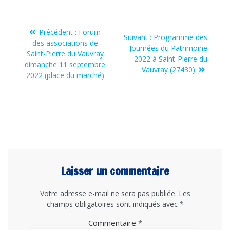
Navigation
Article
Précédent :
Forum
Article
de
Suivant :
Programme des
précédent
des associations de
suivant
Journées du Patrimoine
:
Saint-Pierre du Vauvray
l’article
:
2022 à Saint-Pierre du
dimanche 11 septembre
Vauvray (27430)
2022 (place du marché)
Laisser un commentaire
Votre adresse e-mail ne sera pas publiée.
Les
champs obligatoires sont indiqués avec
*
Commentaire
*