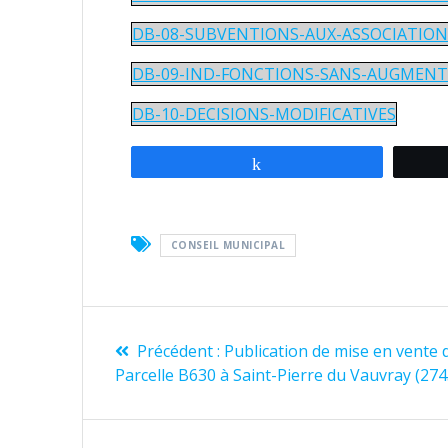
DB-08-SUBVENTIONS-AUX-ASSOCIATION
DB-09-IND-FONCTIONS-SANS-AUGMENT
DB-10-DECISIONS-MODIFICATIVES
Partagez
CONSEIL MUNICIPAL
Navigation
Article
Précédent :
Publication de mise en vente d
de
précédent
Parcelle B630 à Saint-Pierre du Vauvray (274
l’article
: