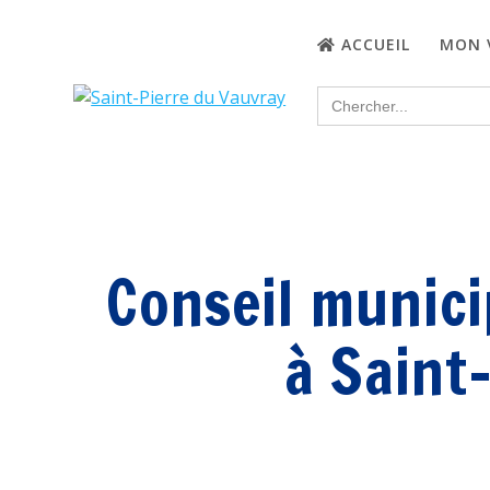
Passer
au
ACCUEIL
MON 
contenu
Search
for:
Conseil munic
à Saint