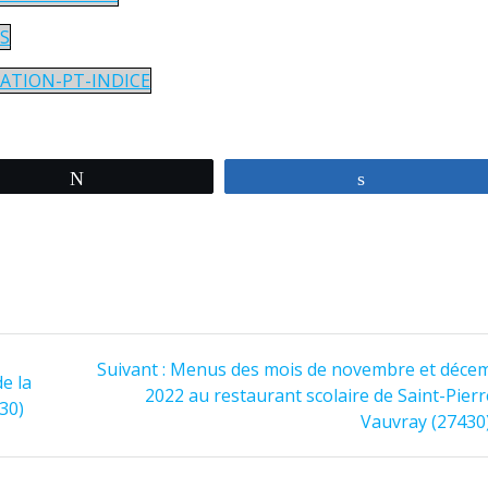
S
ATION-PT-INDICE
Tweetez
Partagez
Article
Suivant :
Menus des mois de novembre et déce
e la
suivant
2022 au restaurant scolaire de Saint-Pier
30)
:
Vauvray (27430