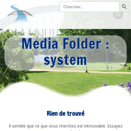
Search Button
Passer
Search
for:
au
contenu
Media Folder :
system
Rien de trouvé
Il semble que ce que vous cherchez est introuvable. Essayez