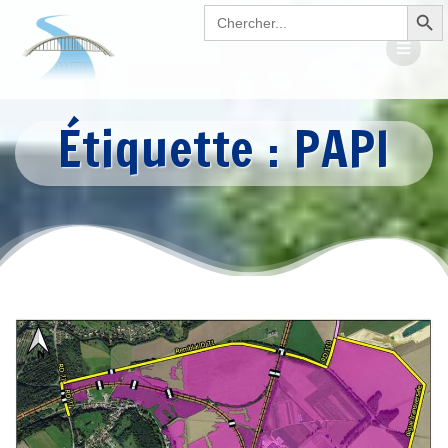
Search Button
Passer
Search
for:
au
contenu
Étiquette :
PAPI