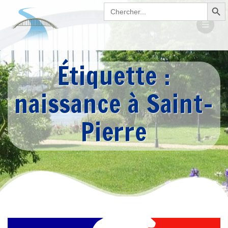
Search Button
Passer
Search
for:
au
contenu
Étiquette :
naissance à Saint-
Pierre