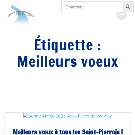
Search Button
Passer
Search
for:
au
contenu
Étiquette :
Meilleurs voeux
Meilleurs vœux à tous les Saint-Pierrois !