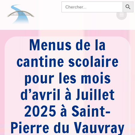
Search Button
Passer
Search
for:
au
contenu
Menus de la
cantine scolaire
pour les mois
d’avril à Juillet
2025 à Saint-
Pierre du Vauvray