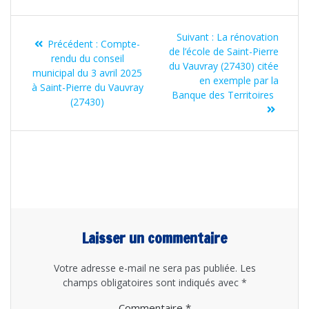
Navigation
Article
Suivant :
La rénovation
Article
de
Précédent :
Compte-
suivant
de l’école de Saint-Pierre
précédent
rendu du conseil
:
du Vauvray (27430) citée
l’article
:
municipal du 3 avril 2025
en exemple par la
à Saint-Pierre du Vauvray
Banque des Territoires
(27430)
Laisser un commentaire
Votre adresse e-mail ne sera pas publiée.
Les
champs obligatoires sont indiqués avec
*
Commentaire
*