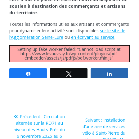
soutien à destination des commerçants et artisans
du territoire.
Toutes les informations utiles aux artisans et commerçants
pour dynamiser leur activité sont disponibles
sur le site de
l’Agglomération Seine-Eure
ou
en écrivant au service
.
Setting up fake worker failed: "Cannot load script at:
https://www.levauvray.fr/wp-content/plugins/pdf-
embedder/assets/js/pdfjs/pdf.worker.min.js".
Partagez
Tweetez
Partagez
Navigation
Article
Précédent :
Circulation
Article
de
Suivant :
Installation
précédent
alternée sur la RD71 au
suivant
d’une aire de services
:
niveau des Hauts-Prés du
l’article
:
vélo à Saint-Pierre du
6 novembre 2025 au 6