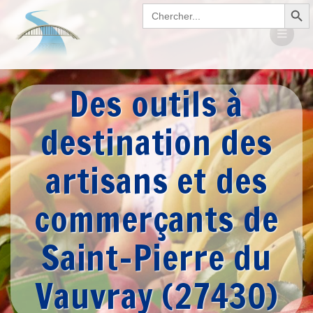
Search Button
Passer
Search
for:
au
contenu
Des outils à
destination des
artisans et des
commerçants de
Saint-Pierre du
Vauvray (27430)