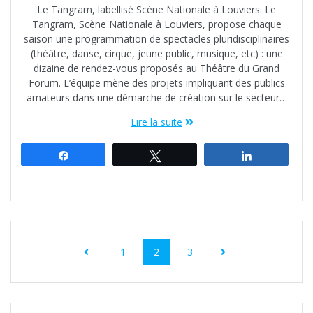
Le Tangram, labellisé Scène Nationale à Louviers. Le
Tangram, Scène Nationale à Louviers, propose chaque
saison une programmation de spectacles pluridisciplinaires
(théâtre, danse, cirque, jeune public, musique, etc) : une
dizaine de rendez-vous proposés au Théâtre du Grand
Forum. L’équipe mène des projets impliquant des publics
amateurs dans une démarche de création sur le secteur…
Lire la suite
Partagez
Tweetez
Partagez
Navigation
au
Page
Page
Page
1
2
3
sein
des