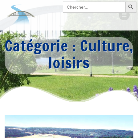
Search Button
Passer
Search
for:
au
contenu
Catégorie :
Culture,
loisirs