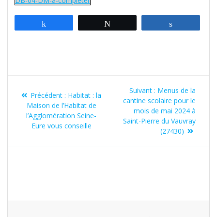
DB-04-DM-à-compléter
Partagez
Tweetez
Partagez
Navigation
Article
Suivant :
Menus de la
Article
de
Précédent :
Habitat : la
suivant
cantine scolaire pour le
précédent
Maison de l’Habitat de
:
mois de mai 2024 à
l’article
:
l’Agglomération Seine-
Saint-Pierre du Vauvray
Eure vous conseille
(27430)