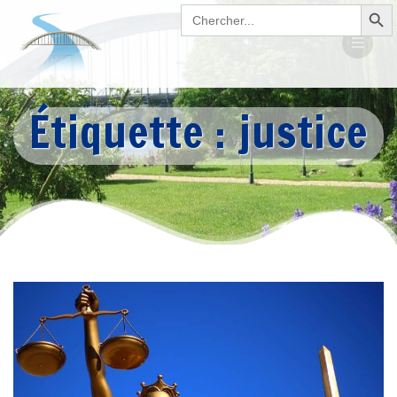
Search Button
Passer
Search
for:
au
contenu
Étiquette :
justice