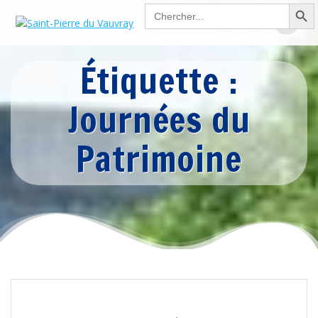
Search Button
Passer
Search
for:
au
contenu
Étiquette :
Journées du
Patrimoine