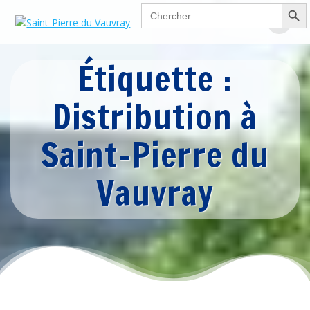
Search Button
Passer
Search
for:
au
contenu
Étiquette :
Distribution à
Saint-Pierre du
Vauvray