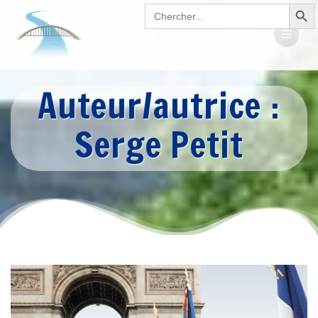
Search Button
Passer
Search
for:
au
contenu
Auteur/autrice :
Serge Petit